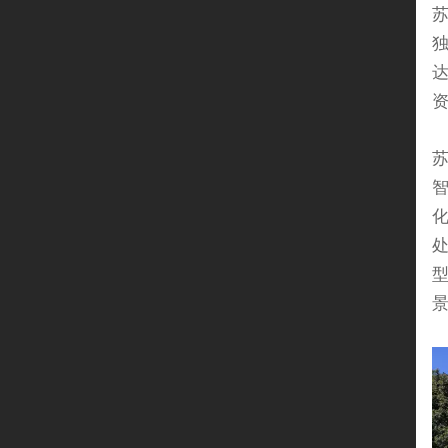
独
达
资
景