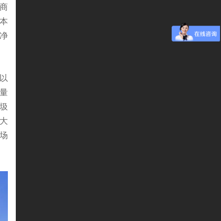
商
本
 净
以
量
圾
大
场